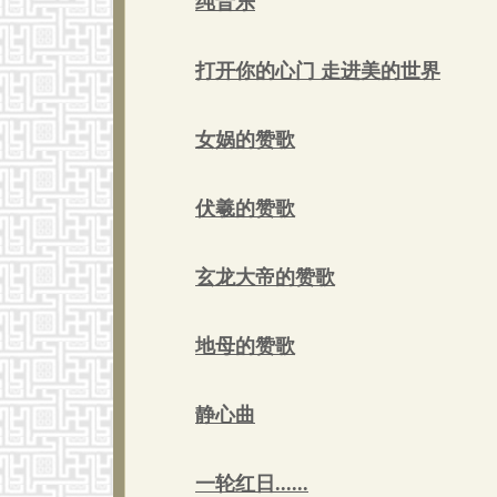
纯音乐
打开你的心门 走进美的世界
女娲的赞歌
伏羲的赞歌
玄龙大帝的赞歌
地母的赞歌
静心曲
一轮红日......