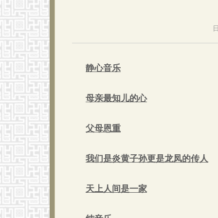
日
静心音乐
母亲最知儿的心
父母恩重
我们是炎黄子孙更是龙凤的传人
天上人间是一家