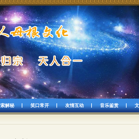
探索解秘
笑口常开
友情互动
音乐鉴赏