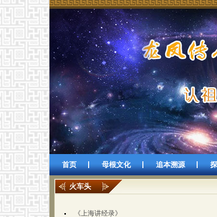
首页
母根文化
追本溯源
火车头
《上海讲经录》