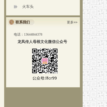
火车头
联系我们
更多>>
电话：13644844378
龙凤传人母根文化微信公众号