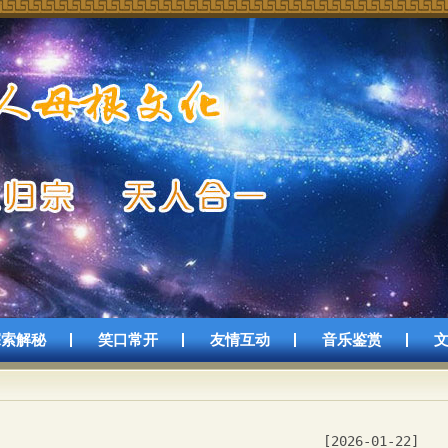
探索解秘
笑口常开
友情互动
音乐鉴赏
[2026-01-22]